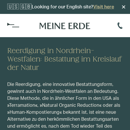
🇺🇸 🇬🇧
Looking for our English site?
Visit here
Kosten
Reerdigung in Nordrhein-
Alvariumsführung
Westfalen: Bestattung im Kreislauf
Reerdigungsvorsorge
der Natur
Einfach Erde
Organisation
Reerdigungsverfügung
Standorte
Bestattungsinstitute
Die Reerdigung, eine innovative Bestattungsform,
Kokon-Verfügbarkeit
gewinnt auch in Nordrhein-Westfalen an Bedeutung.
Diese Methode, die in ähnlicher Form in den USA als
Friedhöfe
»Terramation«, »Natural Organic Reduction« oder als
»Human-Kompostierung« bekannt ist, ist eine neue
Alternative zu den herkömmlichen Bestattungsarten
und ermöglicht es, nach dem Tod wieder Teil des