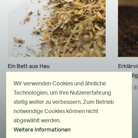
Ein Bett aus Heu
Erklärv
Reerdi
MEINE ERDE
27. April 2023
Wir verwenden Cookies und ähnliche
MEINE 
Technologien, um Ihre Nutzererfahrung
stetig weiter zu verbessern. Zum Betrieb
notwendige Cookies können nicht
abgewählt werden.
HÄUFIGE FRAGEN
ÜBER UNS
ENGAGEMENT
MAGAZIN
Weitere Informationen
NEWSLETTER
PRESSE
JOBS
AGB
DATENSCHUTZ