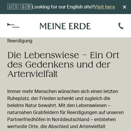
🇺🇸 🇬🇧
Looking for our English site?
Visit here
Reerdigung
Kosten
Die Lebenswiese – Ein Ort
Alvariumsführung
Reerdigungsvorsorge
des Gedenkens und der
Einfach Erde
Organisation
Artenvielfalt
Reerdigungsverfügung
Standorte
Bestattungsinstitute
Kokon-Verfügbarkeit
Immer mehr Menschen wünschen sich einen letzten
Ruheplatz, der Frieden schenkt und zugleich die
Friedhöfe
belebte Natur bewahrt. Mit den Lebenswiesen –
naturnahen Grabfeldern für Reerdigungen auf unseren
Partnerfriedhöfen in Norddeutschland – entstehen
wertvolle Orte, die Abschied und Artenvielfalt