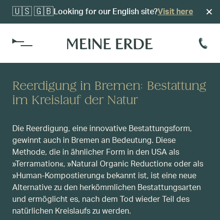
🇺🇸 🇬🇧
Looking for our English site?
Visit here
Kosten
Reerdigung in Bremen: Bestattung
Alvariumsführung
im Kreislauf der Natur
Reerdigungsvorsorge
Einfach Erde
Organisation
Die Reerdigung, eine innovative Bestattungsform,
Reerdigungsverfügung
Standorte
Bestattungsinstitute
gewinnt auch in Bremen an Bedeutung. Diese
Methode, die in ähnlicher Form in den USA als
Kokon-Verfügbarkeit
»Terramation«, »Natural Organic Reduction« oder als
Friedhöfe
»Human-Kompostierung« bekannt ist, ist eine neue
Alternative zu den herkömmlichen Bestattungsarten
und ermöglicht es, nach dem Tod wieder Teil des
natürlichen Kreislaufs zu werden.