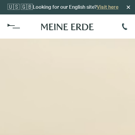
🇺🇸 🇬🇧
Looking for our English site?
Visit here
Kosten
Alvariumsführung
Reerdigungsvorsorge
Einfach Erde
Organisation
Reerdigungsverfügung
Standorte
Bestattungsinstitute
Kokon-Verfügbarkeit
Friedhöfe