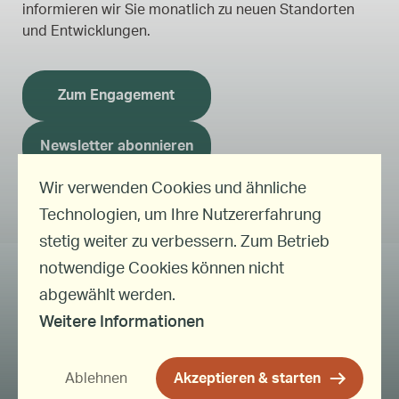
informieren wir Sie monatlich zu neuen Standorten
und Entwicklungen.
Zum Engagement
Newsletter abonnieren
Wir verwenden Cookies und ähnliche
Technologien, um Ihre Nutzererfahrung
stetig weiter zu verbessern. Zum Betrieb
notwendige Cookies können nicht
abgewählt werden.
HÄUFIGE FRAGEN
ÜBER UNS
ENGAGEMENT
MAGAZIN
Weitere Informationen
NEWSLETTER
PRESSE
JOBS
AGB
DATENSCHUTZ
IMPRESSUM
Ablehnen
Akzeptieren & starten
© 2026 MEINE ERDE – Circulum Vitae GmbH. Alle Rechte vorbehalten.