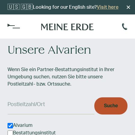
🇺🇸 🇬🇧
Looking for our English site?
Visit here
Unsere Alvarien
Kosten
Alvariumsführung
Reerdigungsvorsorge
Einfach Erde
Wenn Sie ein Partner-Bestattungsinstitut in Ihrer
Organisation
Umgebung suchen, nutzen Sie bitte unsere
Reerdigungsverfügung
Standorte
Postleitzahl- bzw. Ortssuche.
Bestattungsinstitute
Kokon-Verfügbarkeit
Postleitzahl oder Ort
Friedhöfe
Suche
Nach Kategorie filtern
Alvarium
Bestattungsinstitut